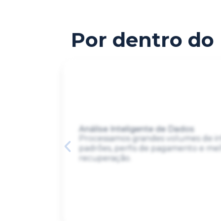
Por dentro do 
Análise Inteligente de Dados
Processamos grandes volumes de inf
padrões, perfis de pagamento e me
recuperação.