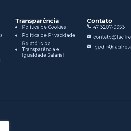
Transparência
Contato
Política de Cookies
47 3207-3353
s
Política de Privacidade
contato@facilre
Relatório de
lgpdfr@facilres
Transparência e
Igualdade Salarial
o